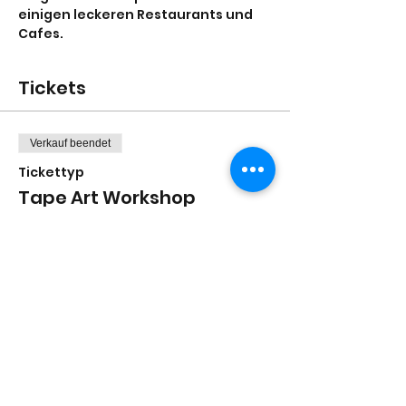
einigen leckeren Restaurants und 
Cafes. 
Tickets
Verkauf beendet
Tickettyp
Tape Art Workshop
Mehr Infos
Preis
Von 55,00 € bis 75,00 €
Erwachsene
75,00 €
+1,88 € Ticket-Servicegebühr